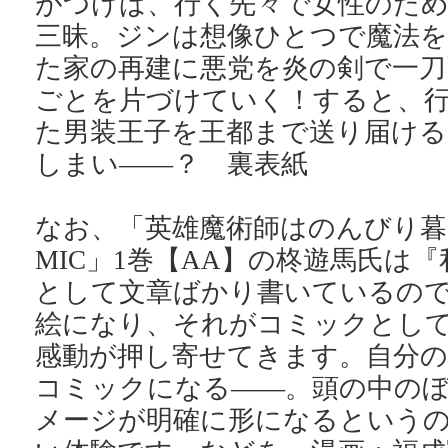
がつけば、行く先々で女性のため
三昧。ジンは想像ひとつで魔法を
た家の再建に悪党を炎の剣で一刀
ごとを片づけていく！すると、
た男装王子を王都まで送り届け
しまい――？ 裏表紙
なお、「英雄魔術師はのんびり暮
MIC」1巻【AA】の柊遊馬氏は
として文章ばかり書いているの
絵になり、それがコミックとし
感動が押し寄せてきます。自分の
コミックになる――。頭の中の
メージが明確に形になるという