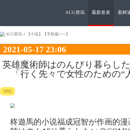
ACG资讯
最新发表
新鲜
ACG资
ACG资讯
»
【小说】
【手机版>>>】
2021-05-17 23:06
英雄魔術師はのんびり暮らしたい
「行く先々で女性のための“
讯
3992
柊遊馬的小说福成冠智が作画的漫