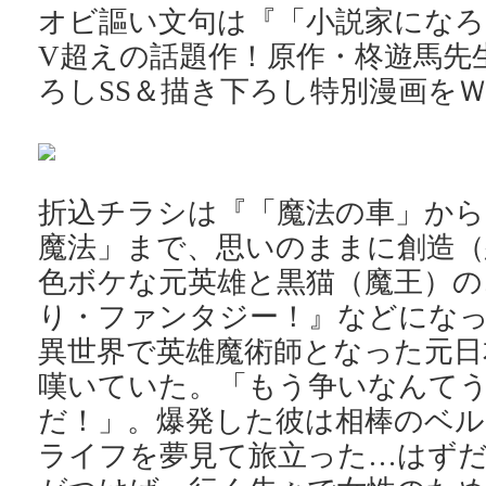
オビ謳い文句は『「小説家になろう
V超えの話題作！原作・柊遊馬先
ろしSS＆描き下ろし特別漫画を
折込チラシは『「魔法の車」から
魔法」まで、思いのままに創造（
色ボケな元英雄と黒猫（魔王）の
り・ファンタジー！』などにな
異世界で英雄魔術師となった元日
嘆いていた。「もう争いなんて
だ！」。爆発した彼は相棒のベル
ライフを夢見て旅立った…はず