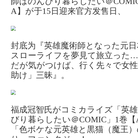
師はのんびり暮らしたい＠COMI
A】が于15日迎来官方发售日、
封底为『英雄魔術師となった元日
スローライフを夢見て旅立った
だが気がつけば、行く先々で女
助け」三昧』。
福成冠智氏がコミカライズ「英雄
びり暮らしたい＠COMIC」1巻【
「色ボケな元英雄と黒猫（魔王）