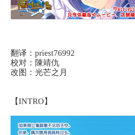
翻译：priest76992
校对：陳靖仇
改图：光芒之月
【INTRO】