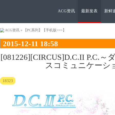
ACG资讯
最新发表
新鲜
ACG资
ACG资讯
»
【PC系列】
【手机版>>>】
2015-12-11 18:58
[081226][CIRCUS]D.C.II P.
スコミュニケーシ
讯
18323