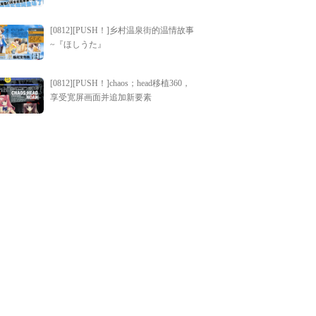
[0812][PUSH！]乡村温泉街的温情故事
~『ほしうた』
[0812][PUSH！]chaos；head移植360，
享受宽屏画面并追加新要素