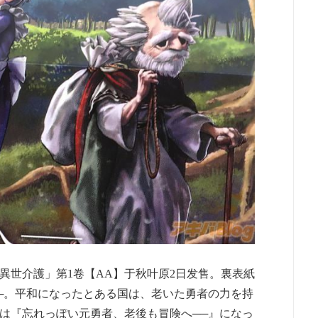
異世介護」第1卷【AA】于秋叶原2日发售。裏表紙
──。平和になったとある国は、老いた勇者の力を持
は『忘れっぽい元勇者、老後も冒険へ──』になっ