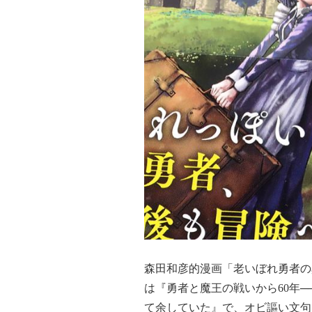
森田和彦的漫画「老いぼれ勇者の
は『勇者と魔王の戦いから60年
て余していた』で、オビ謳い文句