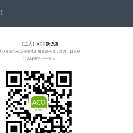
店
【主人】
ACG杂货店
ACG资讯为ACG杂货店所属资讯平台，致力于日更秋
叶原好物第一手资讯