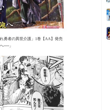
れ勇者の異世介護」1巻【AA】発売
へ──」