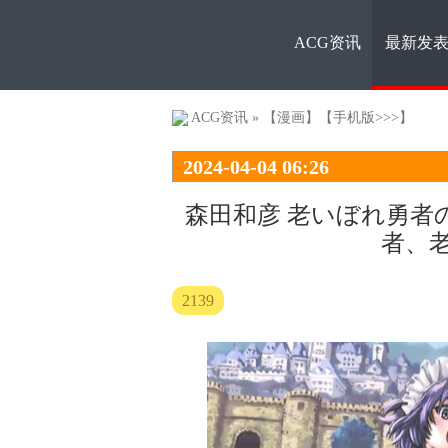
ACG资讯
最新发
ACG资
ACG资讯
»
【漫画】
【手机版>>>】
2024-04-04 06:26
森田和彦 老いぼれ勇者
者、
讯
2139