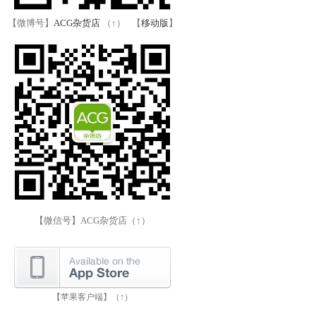
【微博号】
ACG杂货店
（↑） 【
移动版
】
【微信号】ACG杂货店（↑）
【苹果客户端】（↑）