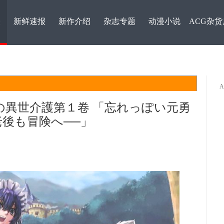
表
新鲜速报
新作介绍
杂志专题
动漫小说
ACG杂货
の異世介護第１卷 「忘れっぽい元勇
老後も冒険へ──」