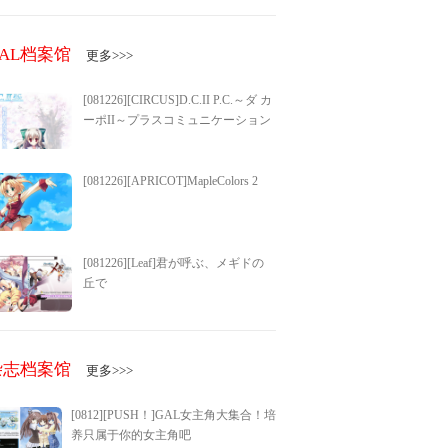
GAL档案馆
更多>>>
[081226][CIRCUS]D.C.II P.C.～ダ カ
ーポII～プラスコミュニケーション
[081226][APRICOT]MapleColors 2
[081226][Leaf]君が呼ぶ、メギドの
丘で
杂志档案馆
更多>>>
[0812][PUSH！]GAL女主角大集合！培
养只属于你的女主角吧