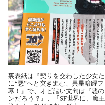
裏表紙は『契りを交わした少女た
に“悪”へと突き進む、異星暗躍
幕！』で、オビ謳い文句は『悪の
ンだろう？』、『SF世界に、魔