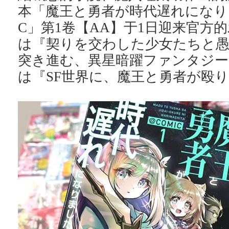
本「魔王と勇者が時代遅れになりま
C」第1卷【AA】于1日迎来官方
は『契りを交わした少女たちと愚
突き進む、異星暗躍ファンタジー
は『SF世界に、魔王と勇者が殴