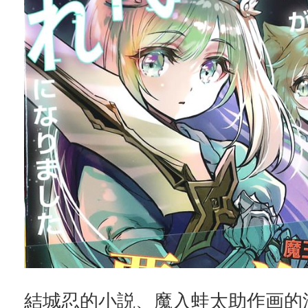
結城忍的小説、魔入蛙太助作画的