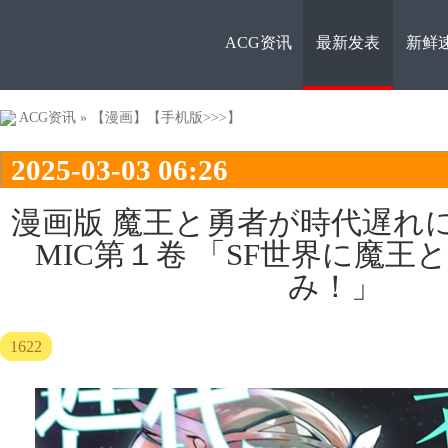
ACG资讯
最新发表
新鲜
ACG资
ACG资讯
»
【漫画】
【手机版>>>】
2025-03-03 06:26
漫画版 魔王と勇者が時代遅れ
MIC第１卷 「SF世界に魔王
み！」
讯
1622