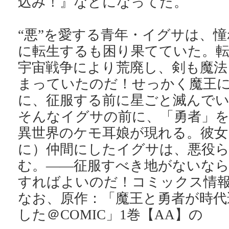
込み！』などになってた。
“悪”を愛する青年・イグサは、
に転生するも困り果てていた。転
宇宙戦争により荒廃し、剣も魔法
まっていたのだ！せっかく魔王
に、征服する前に星ごと滅んで
そんなイグサの前に、「勇者」を
異世界のケモ耳娘が現れる。彼女
に）仲間にしたイグサは、悪役
む。――征服すべき地がないなら
すればよいのだ！コミックス情
なお、原作：「魔王と勇者が時代
した＠COMIC」1巻【AA】の