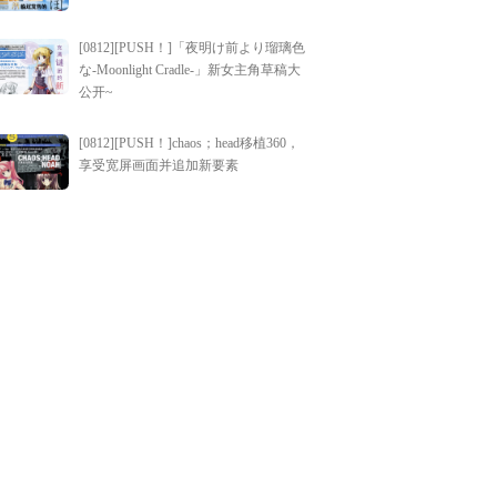
[0812][PUSH！]「夜明け前より瑠璃色
な-Moonlight Cradle-」新女主角草稿大
公开~
[0812][PUSH！]chaos；head移植360，
享受宽屏画面并追加新要素