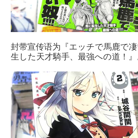
封带宣传语为『エッチで馬鹿で凄
生した天才騎手、最強への道！』