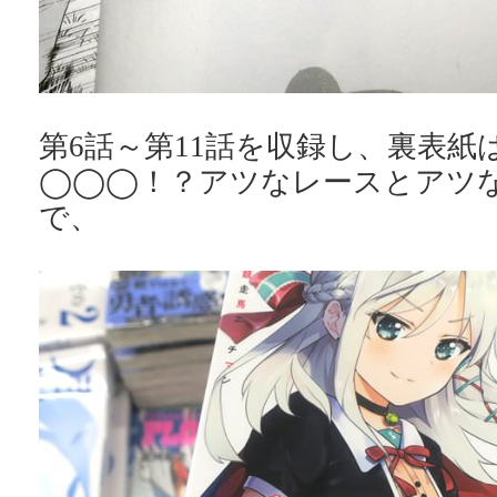
第6話～第11話を収録し、裏表紙
◯◯◯！？アツなレースとアツ
で、