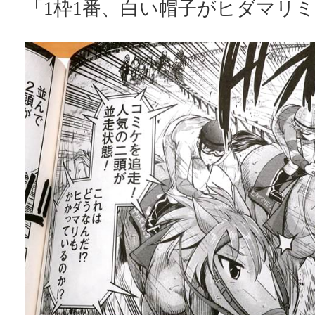
「1枠1番、白い帽子がヒダマリ