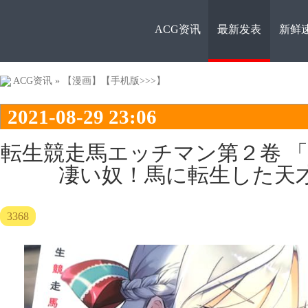
ACG资讯
最新发表
新鲜
ACG资
ACG资讯
»
【漫画】
【手机版>>>】
2021-08-29 23:06
転生競走馬エッチマン第２卷 
凄い奴！馬に転生した天
讯
3368