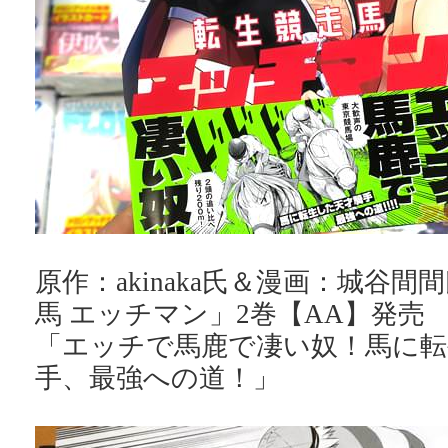
原作：akinaka氏＆漫画：城谷
馬 エッチマン」2巻【AA】発売
「エッチで馬鹿で凄い奴！馬に転
手、最強への道！」