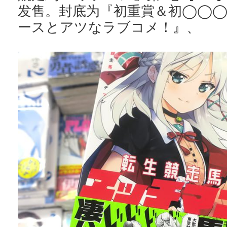
发售。封底为『初重賞＆初◯◯
ースとアツなラブコメ！』、