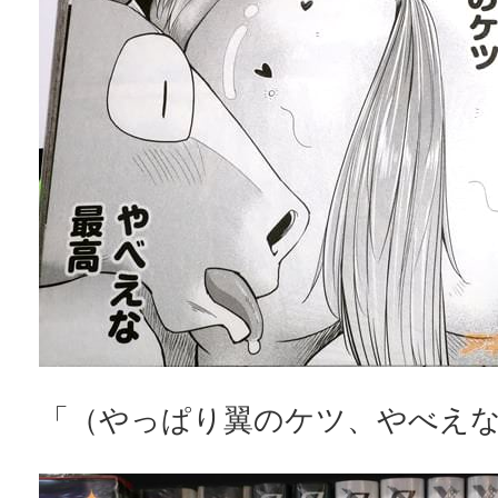
「（やっぱり翼のケツ、やべえ