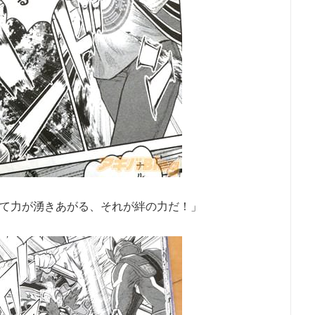
て力が湧きあがる、それが絆の力だ！」