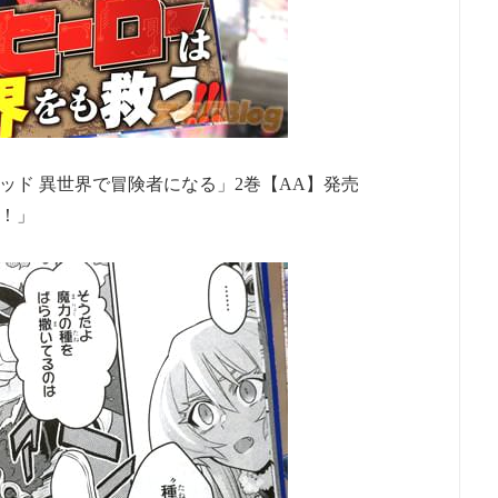
ッド 異世界で冒険者になる」2巻【AA】発売
！」