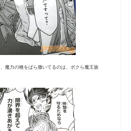
だよ、魔力の種をばら撒いてるのは、ボクら魔王族