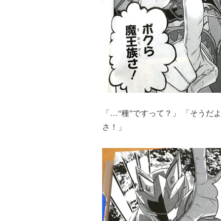
「…“種”ですって？」 「そう
さ！」