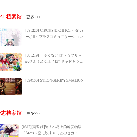
GAL档案馆
更多>>>
[081226][CIRCUS]D.C.II P.C.～ダ カ
ーポII～プラスコミュニケーション
[081219][しゃくなげ]オト☆プリ～
恋せよ！乙女王子様? ドキドキウェ
ディングベル～
[090130][STRONGER]PYGMALION
杂志档案馆
更多>>>
[0812][電撃姫]迷人小岛上的纯爱物语~
『Areas～空に映すキミとのセカイ