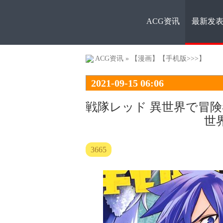
ACG资讯
最新发
ACG资
ACG资讯
»
【漫画】
【手机版>>>】
2021-09-15 06:06
戦隊レッド 異世界で冒
世
讯
3665