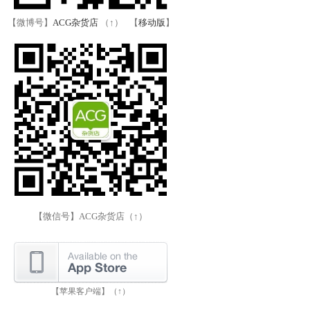
【微博号】
ACG杂货店
（↑） 【
移动版
】
【微信号】ACG杂货店（↑）
【苹果客户端】（↑）