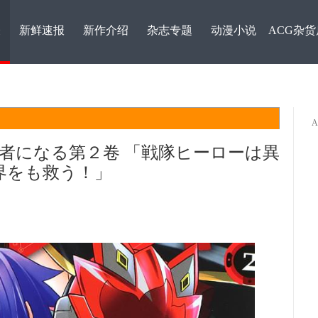
表
新鲜速报
新作介绍
杂志专题
动漫小说
ACG杂货
険者になる第２卷 「戦隊ヒーローは異
界をも救う！」