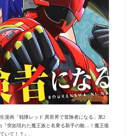
生漫画「戦隊レッド 異世界で冒険者になる」第2
報为『突如現れた魔王族と名乗る新手の敵…！魔王復
ていて！？』、