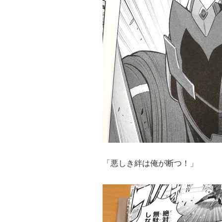
「悪しき絆は俺が断つ！」