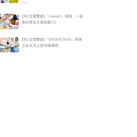
～』
[0812][電撃姫]『Canvas3』续报，一起
来欣赏女主角的新CG
[0812][電撃姫]『DAISOUNAN』和美
少女从无人星球逃离吧