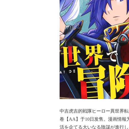
中吉虎吉的戦隊ヒーロー異世界転
卷【AA】于10日发售。漫画情
活を企てる大いなる陰謀が進行し