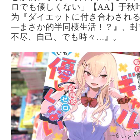
ロでも優しくない」【AA】于秋
为『ダイエットに付き合わされ
―まさか的半同棲生活！？』、封
不尽、自己、でも時々…』。