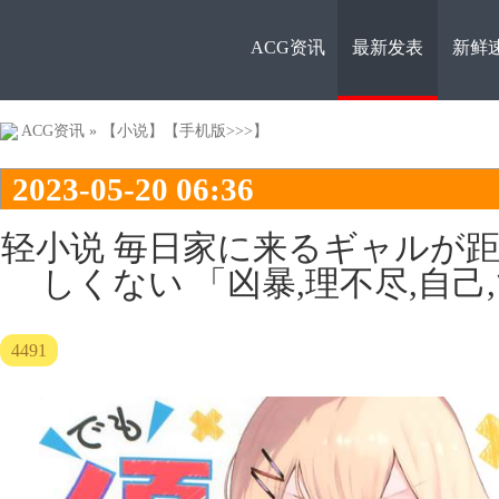
ACG资讯
最新发表
新鲜
ACG资
ACG资讯
»
【小说】
【手机版>>>】
2023-05-20 06:36
轻小说 毎日家に来るギャルが
しくない 「凶暴,理不尽,自己
讯
4491