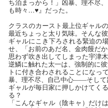
ち泊まっから！」凶暴、理不尽、
も時々…♥』だった。
クラスのカースト最上位ギャル
最近ちょっと太り気味。そんな彼
ギャルにこき下ろされる緊迫の
せ、「お前のあだ名、金肉饅だか
思わず吹き出してしまった宇津木
逆鱗に触れた太一は、強制的に彼
トに付き合わされることになっ
暴、理不尽、自己中心――そして
ギャルが毎日家に押しかけてく
る？
「こんなギャル（陰キャ）だけ