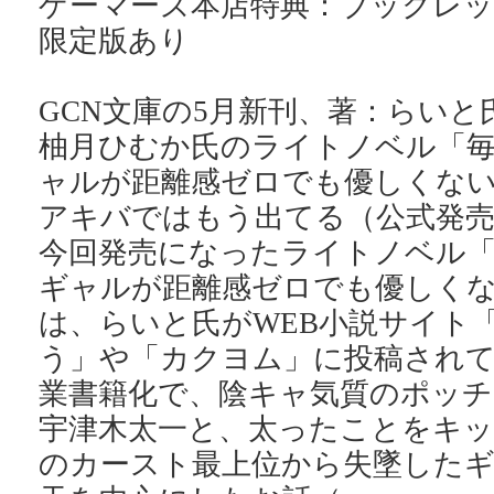
ゲーマーズ本店特典：ブックレ
限定版あり
GCN文庫の5月新刊、著：らいと
柚月ひむか氏のライトノベル「
ャルが距離感ゼロでも優しくない
アキバではもう出てる（公式発売
今回発売になったライトノベル
ギャルが距離感ゼロでも優しくな
は、らいと氏がWEB小説サイト
う」や「カクヨム」に投稿され
業書籍化で、陰キャ気質のポッチ
宇津木太一と、太ったことをキ
のカースト最上位から失墜したギ