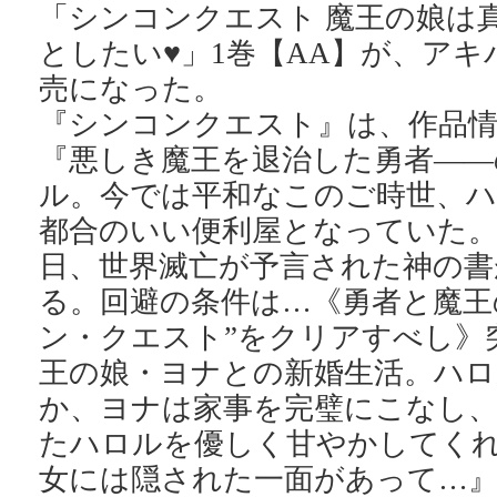
「シンコンクエスト 魔王の娘は
としたい♥」1巻【AA】が、アキ
売になった。
『シンコンクエスト』は、作品
『悪しき魔王を退治した勇者――
ル。今では平和なこのご時世、
都合のいい便利屋となっていた
日、世界滅亡が予言された神の書
る。回避の条件は…《勇者と魔王
ン・クエスト”をクリアすべし》
王の娘・ヨナとの新婚生活。ハロ
か、ヨナは家事を完璧にこなし
たハロルを優しく甘やかしてく
女には隠された一面があって…