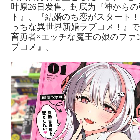
叶原26日发售。封底为『神から
ト』、『結婚のち恋がスタート
っちな異世界新婚ラブコメ！』で
畜勇者×エッチな魔王の娘のファ
ブコメ』。