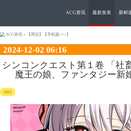
ACG资讯
最新发表
新鲜
ACG资
ACG资讯
»
【周边】
【手机版>>>】
2024-12-02 06:16
シンコンクエスト第１卷 「社
魔王の娘、ファンタジー新
讯
1891