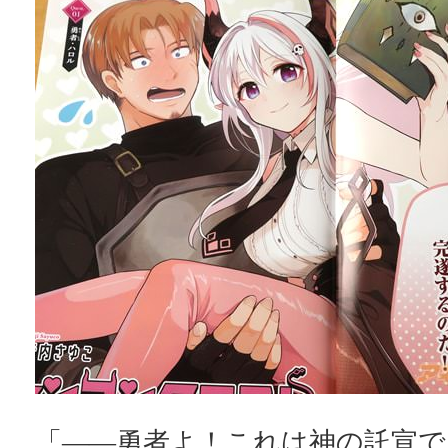
「――勇者よ！これは神の託宣で