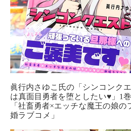
眞行内さゆこ氏の「シンコンクエ
は真面目勇者を堕としたい♥」1巻
「社畜勇者×エッチな魔王の娘の
婚ラブコメ」