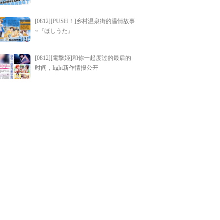
[0812][PUSH！]乡村温泉街的温情故事
~『ほしうた』
[0812][電撃姫]和你一起度过的最后的
时间，light新作情报公开