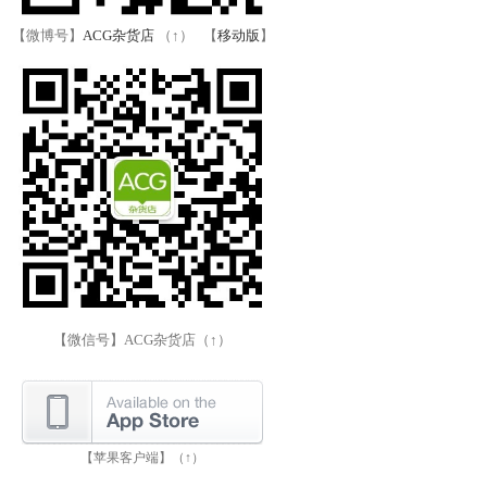
【微博号】
ACG杂货店
（↑） 【
移动版
】
【微信号】ACG杂货店（↑）
【苹果客户端】（↑）