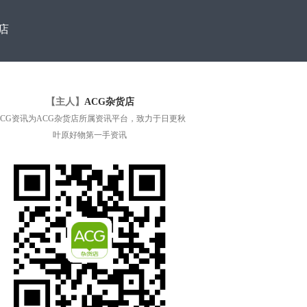
店
【主人】
ACG杂货店
ACG资讯为ACG杂货店所属资讯平台，致力于日更秋
叶原好物第一手资讯