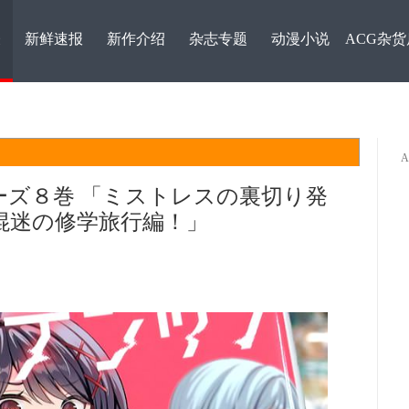
表
新鲜速报
新作介绍
杂志专题
动漫小说
ACG杂货
ズ８巻 「ミストレスの裏切り発
混迷の修学旅行編！」