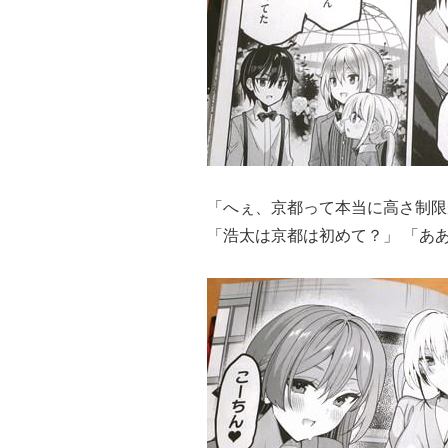
「へぇ、京都って本当に高さ制限
「浩太は京都は初めて？」 「あ