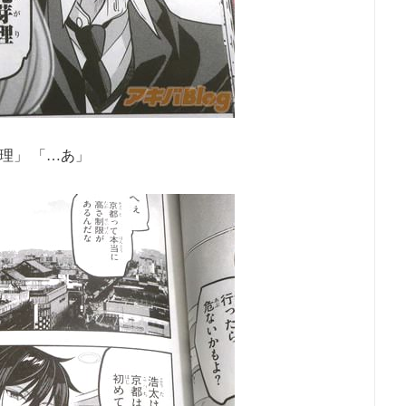
理」 「…あ」