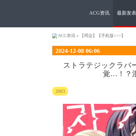
ACG资讯
最新发
ACG资
ACG资讯
»
【周边】
【手机版>>>】
2024-12-08 06:06
ストラテジックラバー
覚…！？
讯
2003