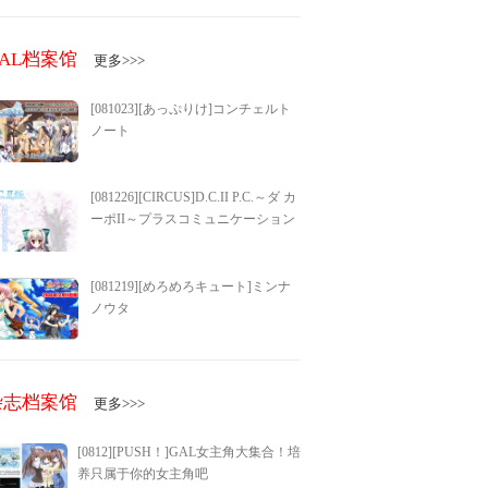
GAL档案馆
更多>>>
[081023][あっぷりけ]コンチェルト
ノート
[081226][CIRCUS]D.C.II P.C.～ダ カ
ーポII～プラスコミュニケーション
[081219][めろめろキュート]ミンナ
ノウタ
杂志档案馆
更多>>>
[0812][PUSH！]GAL女主角大集合！培
养只属于你的女主角吧