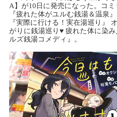
A】が10日に発売になった。コ
『疲れた体がユルむ銭湯＆温泉』
『実際に行ける！実在湯巡り』 
がりに銭湯巡り♥ 疲れた体に染
ルズ銭湯コメディ』。