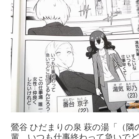
鶯谷 ひだまりの泉 萩の湯「（隣
輩…いつも仕事終わって急いで