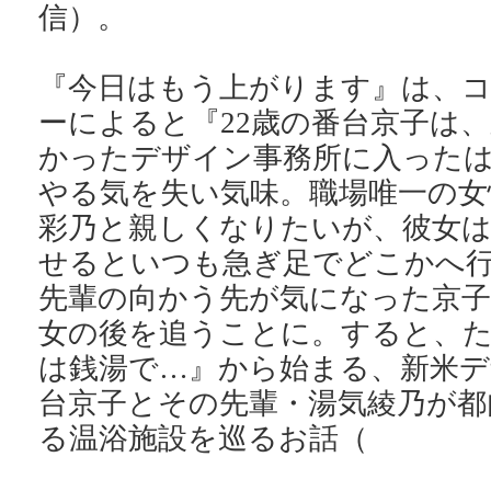
信）。
『今日はもう上がります』は、
ーによると『22歳の番台京子は
かったデザイン事務所に入った
やる気を失い気味。職場唯一の女
彩乃と親しくなりたいが、彼女
せるといつも急ぎ足でどこかへ
先輩の向かう先が気になった京子
女の後を追うことに。すると、
は銭湯で…』から始まる、新米デ
台京子とその先輩・湯気綾乃が都
る温浴施設を巡るお話（