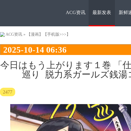
ACG资讯
最新发表
新鲜
ACG资
ACG资讯
»
【漫画】
【手机版>>>】
2025-10-14 06:36
今日はもう上がります１巻 「
巡り 脱力系ガールズ銭湯
讯
2477