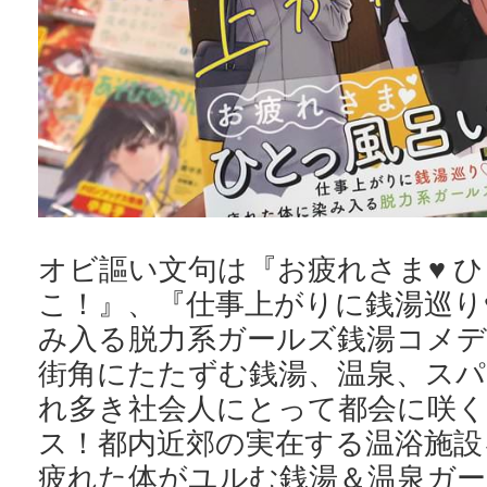
オビ謳い文句は『お疲れさま♥ 
こ！』、『仕事上がりに銭湯巡り
み入る脱力系ガールズ銭湯コメ
街角にたたずむ銭湯、温泉、スパ
れ多き社会人にとって都会に咲
ス！都内近郊の実在する温浴施設
疲れた体がユルむ銭湯＆温泉ガー