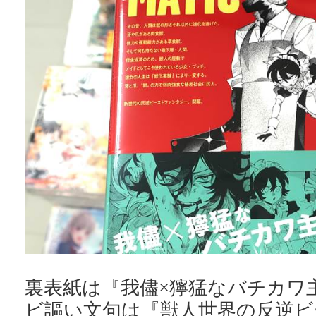
裏表紙は『我儘×獰猛なバチカワ
ビ謳い文句は『獣人世界の反逆ビ