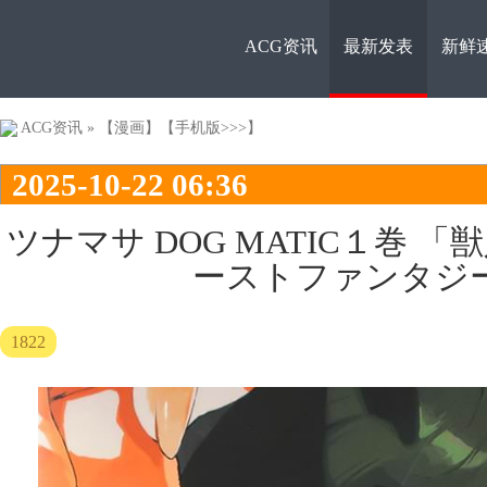
ACG资讯
最新发表
新鲜
ACG资
ACG资讯
»
【漫画】
【手机版>>>】
2025-10-22 06:36
ツナマサ DOG MATIC１巻 
ーストファンタジ
讯
1822