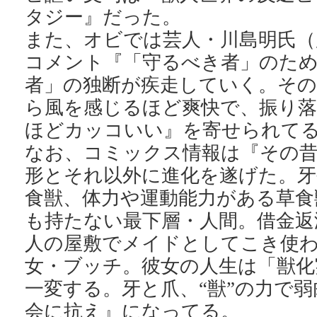
タジー』だった。
また、オビでは芸人・川島明氏（
コメント『「守るべき者」のた
者」の独断が疾走していく。そ
ら風を感じるほど爽快で、振り
ほどカッコいい』を寄せられて
なお、コミックス情報は『その
形とそれ以外に進化を遂げた。牙
食獣、体力や運動能力がある草食
も持たない最下層・人間。借金返
人の屋敷でメイドとしてこき使
女・ブッチ。彼女の人生は「獣化
一変する。牙と爪、“獣”の力で
会に抗え』になってる。