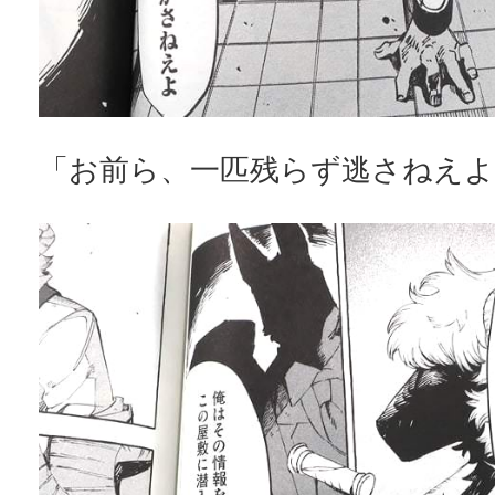
「お前ら、一匹残らず逃さねえよ