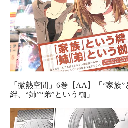
「微熱空間」6巻【AA】「“家族
絆、“姉”“弟”という枷」