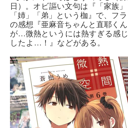
日）。オビ謳い文句は『「家族」
「姉」「弟」という枷』で、フラン
の感想『亜麻音ちゃんと直耶くん
が…微熱というには熱すぎる感
したよ…！』などがある。