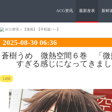
ACG资讯
最新发表
新鲜
ACG资
ACG资讯
»
【漫画】
【手机版>>>】
2025-08-30 06:36
蒼樹うめ 微熱空間６巻 「微
すぎる感じになってきまし
讯
1498