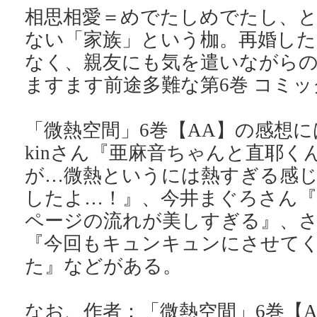
相思相愛＝めでたしめでたし、と
ない「家族」という枷。再婚した
なく、親友にも気を遣いながらの
ますます前途多難な第6巻 コミ
「微熱空間」6巻【AA】の感想に
kinさん『亜麻音ちゃんと直耶く
が…微熱というには熱すぎる感
したよ…！』、今井まぐろさん『8
ページの流れが美しすぎる』、
『今回もキュンキュンにさせて
た』などがある。
なお、作者：「微熱空間」6巻【A