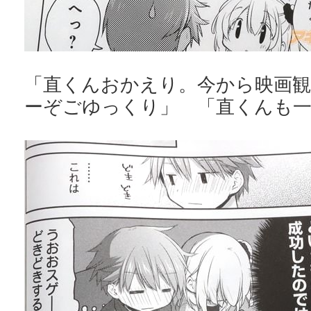
「直くんおかえり。今から映画観
ーぞごゆっくり」 「直くんも