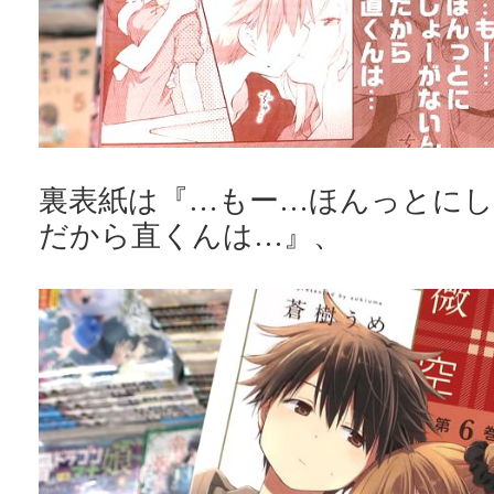
裏表紙は『…もー…ほんっとに
だから直くんは…』、