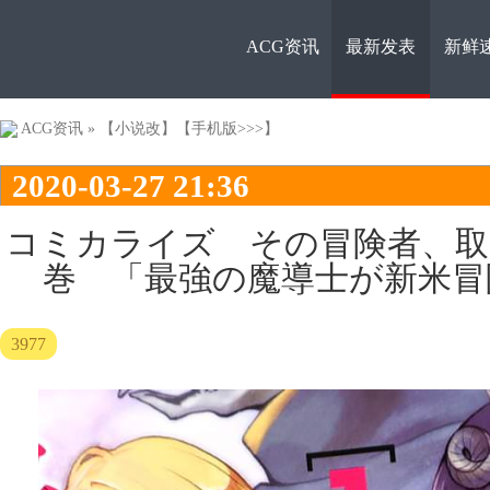
ACG资讯
最新发表
新鲜
ACG资
ACG资讯
»
【小说改】
【手机版>>>】
2020-03-27 21:36
コミカライズ その冒険者、取
巻 「最強の魔導士が新米冒
讯
3977