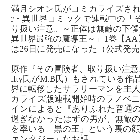
満月シオン氏がコミカライズされ、Co
r・異世界コミックで連載中の「
り扱い注意。～正体は無敵の下僕
異世界最強の魔導王～」1巻【A
は26日に発売になった（公式発売
原作『その冒険者、取り扱い注意。』
ilty氏がM.B氏）もされている
界に転移したサラリーマンを主
カライズ版連載開始時のラノベ
インによると『ありふれた普通
過ぎなかったはずの男が、無敵の
を率いる「黒の王」という裏の顔
ァンタジー』なお話。