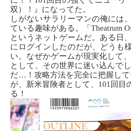
に！？101回目の強くてニューゲ
双）！』になってた。
しがないサラリーマンの俺には
ている趣味がある。「Theatrum Orbi
というネットゲームだ。ある日
にログインしたのだが、どうも
い。なぜかゲームが現実化して
として、その世界に迷い込んで
だ…！攻略方法を完全に把握して
が、新米冒険者として、101回目
る！