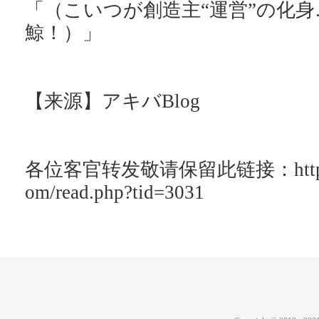
「（こいつが創造主“運営”の化
鯨！）」
【来源】アキバBlog
各位客官转发敬请保留此链接：http://ac
om/read.php?tid=3031