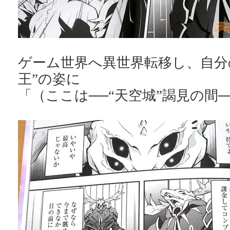
ゲーム世界へ異世界転移し、自分
王”の姿に
「（ここは──“天空城”謁見の間─