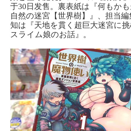
于30日发售。裏表紙は『何もか
自然の迷宮【世界樹】』、担当編
知は『天地を貫く超巨大迷宮に挑
スライム娘のお話』。