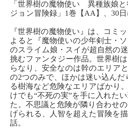
「世界樹の魔物使い 異種族娘と
ジョン冒険録」1巻【AA】、30
『世界樹の魔物使い』は、コミッ
よると『魔物使いの少年剣士・ソ
のスライム娘・スイが超自然の迷
挑むファンタジー作品。世界樹は
らなり、安全なのは幹のエリア
の2つのみで、ほかは迷い込んだ
る樹海など危険なエリアばかり
けでも“不死の実”を手に入れた
た。不思議と危険が隣り合わせの
げられる、人智を超えた冒険を
話。