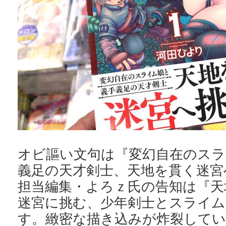
オビ謳い文句は『変幻自在のスラ
義足の天才剣士、天地を貫く迷宮
担当編集・よろｚ氏の告知は『天
迷宮に挑む、少年剣士とスライム
す。緻密な描き込みが炸裂して