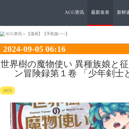
ACG资讯
最新发表
新鲜
ACG资
ACG资讯
»
【漫画】
【手机版>>>】
2024-09-05 06:16
世界樹の魔物使い 異種族娘と
ン冒険録第１卷 「少年剣士
讯
1955