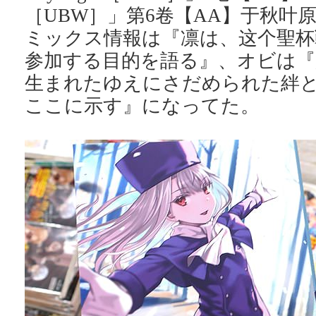
［UBW］」第6卷【AA】于秋叶原
ミックス情報は『凛は、这个聖杯
参加する目的を語る』、オビは『
生まれたゆえにさだめられた絆
ここに示す』になってた。