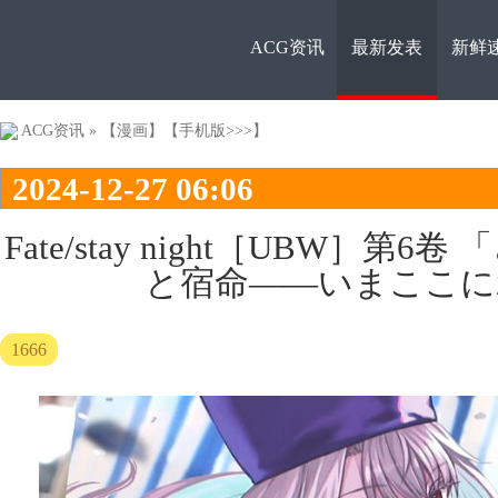
ACG资讯
最新发表
新鲜
ACG资
ACG资讯
»
【漫画】
【手机版>>>】
2024-12-27 06:06
Fate/stay night［UBW］第
と宿命――いまここに
讯
1666