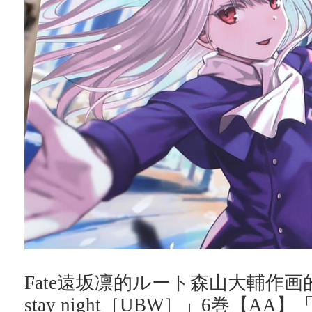
Fate遠坂凛的ルート森山大輔作画的
stay night［UBW］」6巻【AA】「Fate