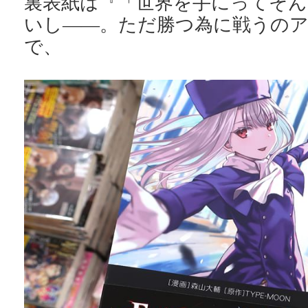
裏表紙は『「世界を手にってそん
いし――。ただ勝つ為に戦うのア
で、