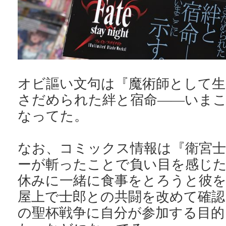
オビ謳い文句は『魔術師として
さだめられた絆と宿命――いま
なってた。
なお、コミックス情報は『衛宮
ーが斬ったことで負い目を感じた
休みに一緒に食事をとろうと彼を
屋上で士郎との共闘を改めて確認
の聖杯戦争に自分が参加する目的