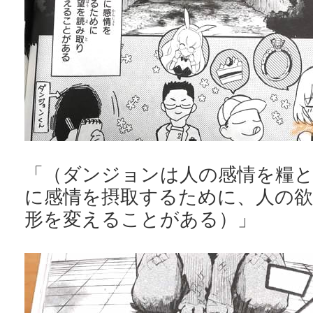
「（ダンジョンは人の感情を糧と
に感情を摂取するために、人の欲
形を変えることがある）」