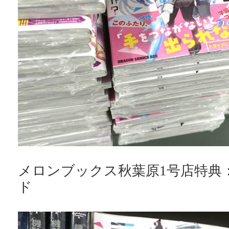
メロンブックス秋葉原1号店特典
ド