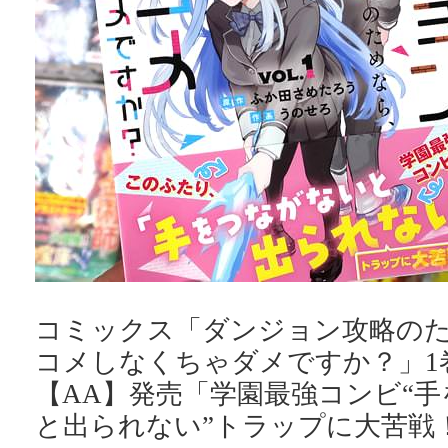
コミックス「ダンジョン攻略の
コメしなくちゃダメですか？」1
【AA】発売「学園最強コンビ“
と出られない”トラップに大苦戦