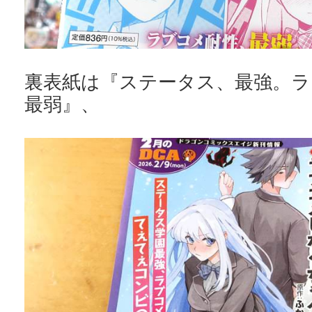
裏表紙は『ステータス、最強。ラ
最弱』、