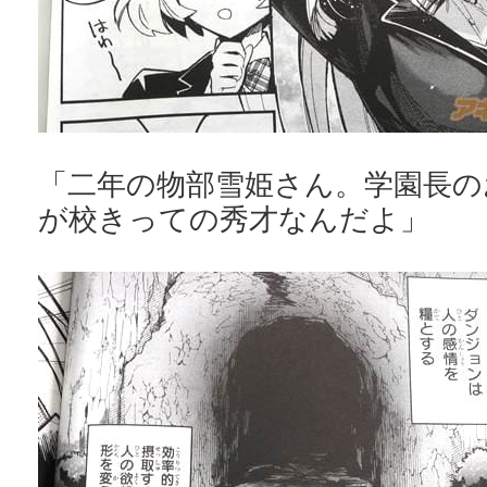
「二年の物部雪姫さん。学園長の
が校きっての秀才なんだよ」