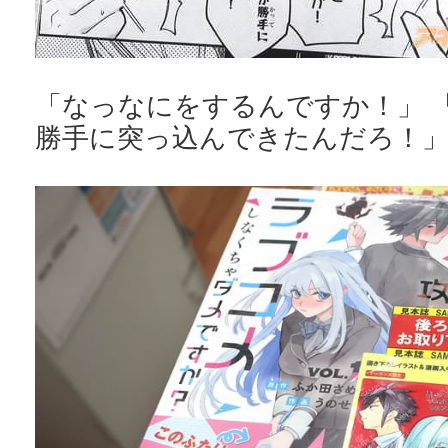
「なっなにをするんですか！」 
勝手に突っ込んできたんだろ！