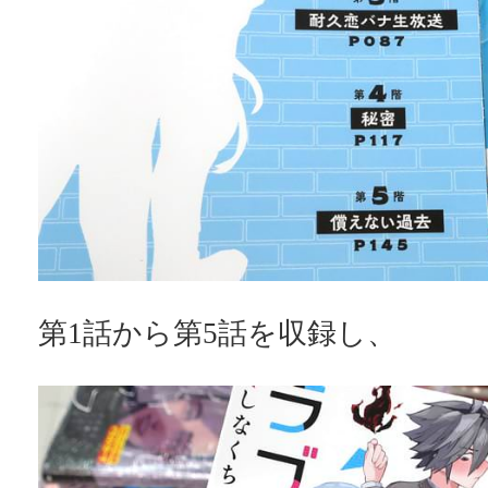
第1話から第5話を収録し、