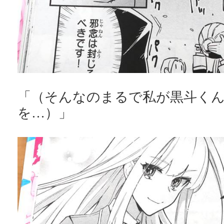
「（そんなのまるで私が黒斗く
を…）」