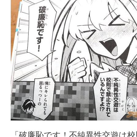
「破廉恥です！不純異性交遊は校