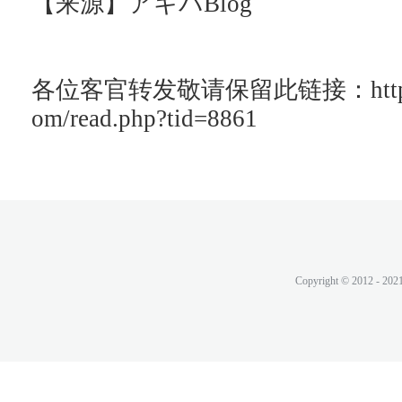
【来源】アキバBlog
各位客官转发敬请保留此链接：http://ac
om/read.php?tid=8861
Copyright © 2012 - 202