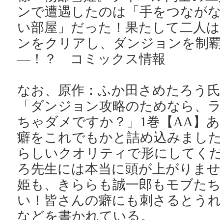
ンで遭遇したのは「手をつなが
い部屋」だった！果たして二人
ンをクリアし、ダンジョンを制
―！？ コミックス情報
なお、原作：ふか田さめたろう
「ダンジョン攻略のためなら、
ちゃダメですか？」1巻【AA】
癖をこれでもかと詰め込みまし
らしいクオリティで形にしてく
ろ先生には本当に頭が上がりませ
姫も、きららも誠一郎もモブた
い！皆さんの癖にも刺さるとう
などを書かれている。