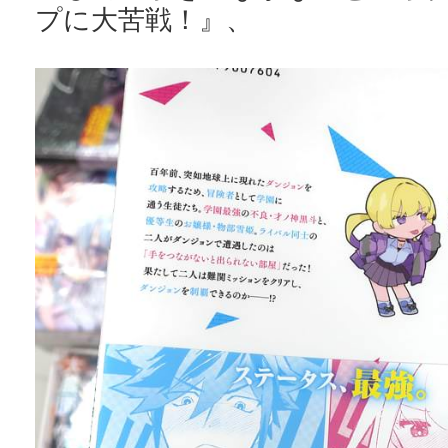
プに大苦戦！』、