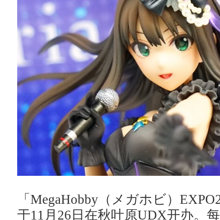
「MegaHobby（メガホビ）EXPO20
于11月26日在秋叶原UDX开办。