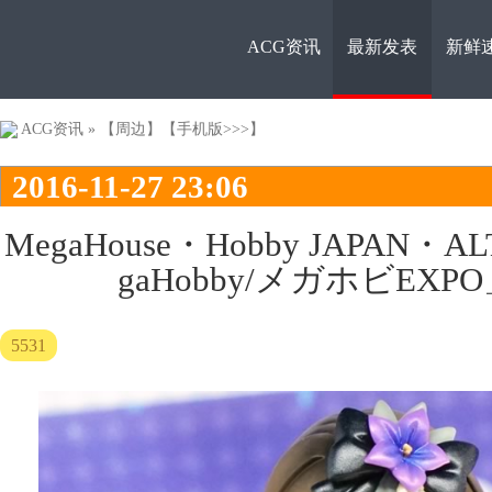
ACG资讯
最新发表
新鲜
ACG资
ACG资讯
»
【周边】
【手机版>>>】
2016-11-27 23:06
MegaHouse・Hobby JAPAN・
gaHobby/メガホビEX
讯
5531