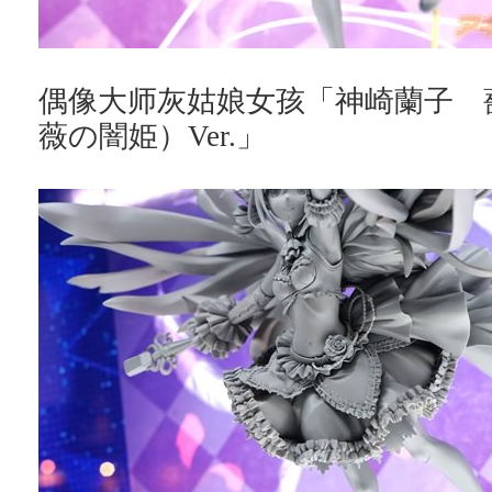
偶像大师灰姑娘女孩「神崎蘭子 
薇の闇姫）Ver.」