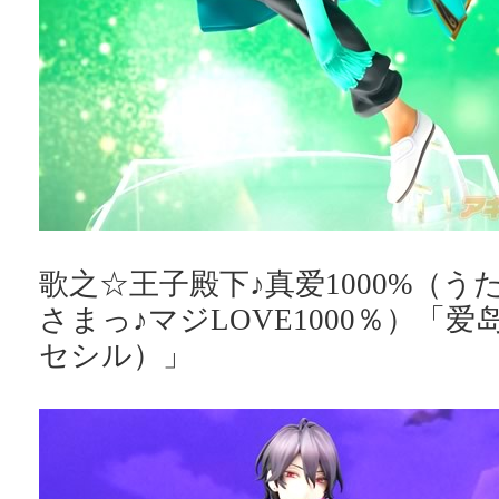
歌之☆王子殿下♪真爱1000%（
さまっ♪マジLOVE1000％）「
セシル）」