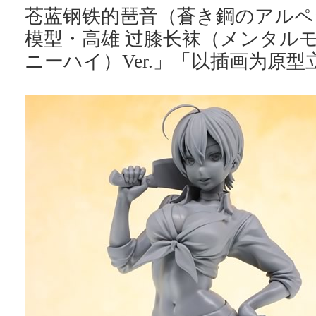
苍蓝钢铁的琶音（蒼き鋼のアルペ
模型・高雄 过膝长袜（メンタル
ニーハイ）Ver.」「以插画为原型