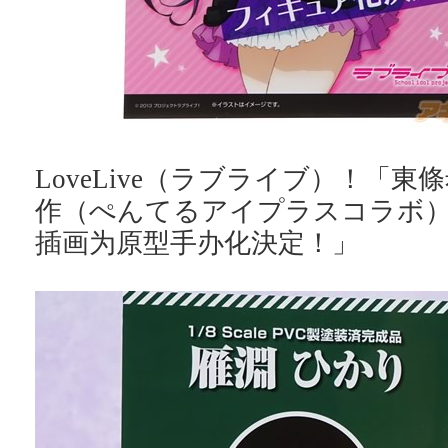
LoveLive（ラブライブ）！「東條希 P
作（ぺんてるアイプラスコラボ）V
插画为原型手办化決定！」