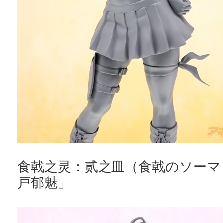
食戟之灵：贰之皿（食戟のソーマ
戸郁魅」