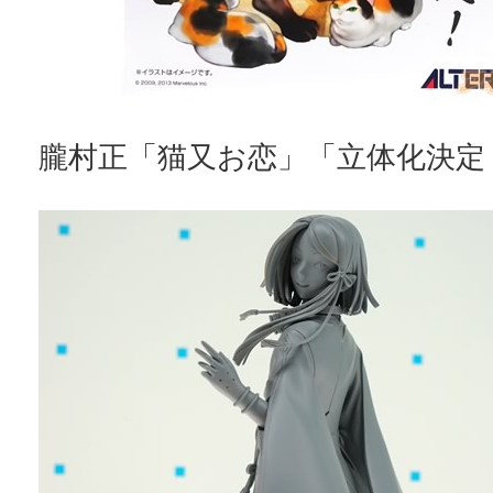
朧村正「猫又お恋」「立体化決定