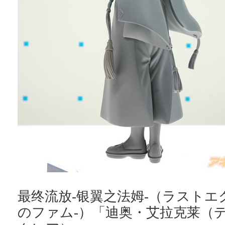
最终流放-银翼之法姆-（ラストエ
のファム-）「迪奥・艾拉克莱（