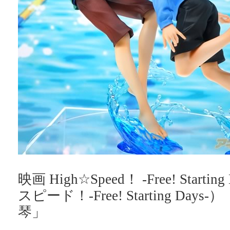
映画 High☆Speed！ -Free! Starti
スピード！-Free! Starting Da
琴」