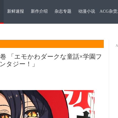
表
新鲜速报
新作介绍
杂志专题
动漫小说
ACG杂货
卷 「エモかわダークな童話×学園フ
ンタジー！」