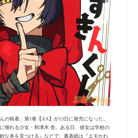
んの執着」第1卷【AA】が13日に発売になった。
に憧れる少女・和津木 杏。ある日、彼女は学校の
妙な本を見つける』などで、裏表紙は『エモかわ