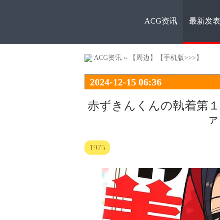
ACG资讯
最新发
ACG资
ACG资讯
»
【周边】
【手机版>>>】
2024-12-15 06:36
赤ずきんくんの執着第１
ァ
讯
1975