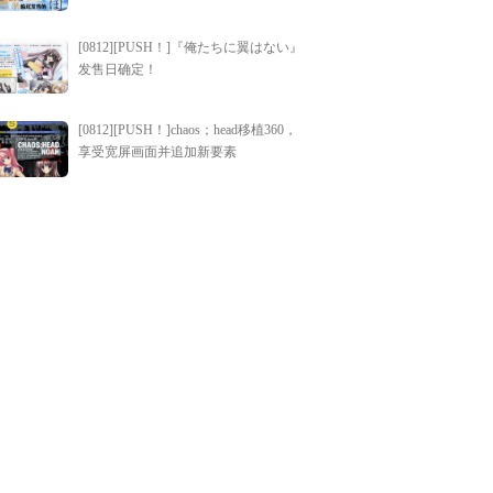
[0812][PUSH！]『俺たちに翼はない』
发售日确定！
[0812][PUSH！]chaos；head移植360，
享受宽屏画面并追加新要素