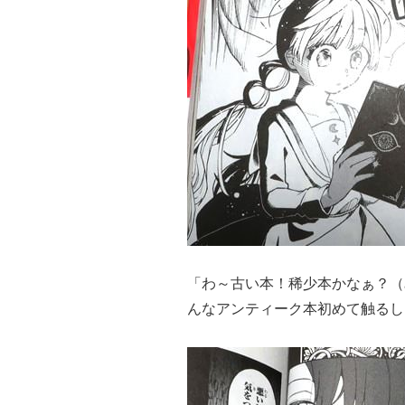
「わ～古い本！稀少本かなぁ？（
んなアンティーク本初めて触るし