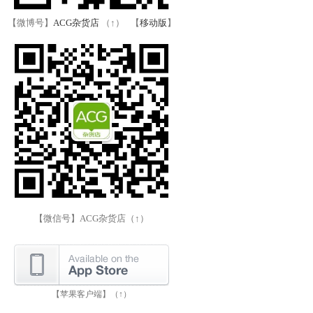
【微博号】
ACG杂货店
（↑） 【
移动版
】
【微信号】ACG杂货店（↑）
【苹果客户端】（↑）