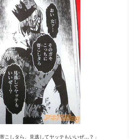
寄こしタら、見逃してヤッテもいいぜ…？」