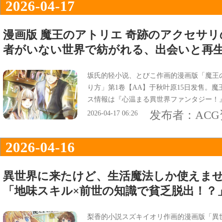
2026-04-17
漫画版 魔王のアトリエ 奇跡のアクセサリ
者がいない世界で紡がれる、出会いと再
坂氏的轻小说、とびこ作画的漫画版「魔王
り方」第1卷【AA】于秋叶原15日发售。
ス情報は『心温まる異世界ファンタジー！
で紡がれる、出会いと再生の物語』などだ
发布者：
AC
2026-04-17 06:26
2026-04-16
異世界に来たけど、生活魔法しか使えません
「地味スキル×前世の知識で貧乏脱出！？
梨香的小説スズキイオリ作画的漫画版「異