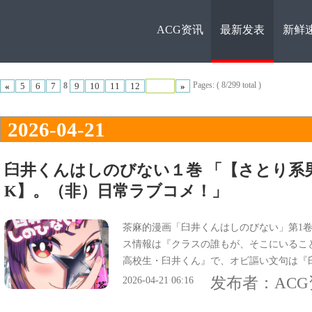
ACG资讯
最新发表
新鲜
ACG资
Pages: ( 8/299 total )
«
5
6
7
9
10
11
12
»
8
2026-04-21
臼井くんはしのびない１巻 「【さとり系男
K】。（非）日常ラブコメ！」
讯
茶麻的漫画「臼井くんはしのびない」第1卷
ス情報は『クラスの誰もが、そこにいること
高校生・臼井くん』で、オビ謳い文句は『
『【さとり系男】×【くノ一JK】が送る、
发布者：
AC
2026-04-21 06:16