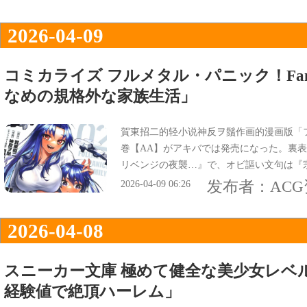
2026-04-09
コミカライズ フルメタル・パニック！Fam
なめの規格外な家族生活」
賀東招二的轻小说神反ヲ鬚作画的漫画版「フル
巻【AA】がアキバでは発売になった。裏
リベンジの夜襲…』で、オビ謳い文句は『
を描いたコミカライズ第2巻！』などにな
发布者：
AC
2026-04-09 06:26
2026-04-08
スニーカー文庫 極めて健全な美少女レベ
経験値で絶頂ハーレム」