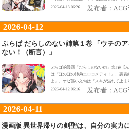
を超えた“超健全”学園青春コメディ！』な
发布者：
AC
2026-04-13 06:26
2026-04-12
ぷらぱ だらしのない姉第１卷 「ウチの
ない！（断言）」
ぷらぱ的漫画「だらしのない姉」第1卷【A
は『ほのぼの姉弟エロコメディ！』、裏表
よ』、オビ謳い文句は『スキが溢れて止ま
日常』、『ウチのアネキは色々だらしがな
发布者：
AC
2026-04-12 06:16
2026-04-11
漫画版 異世界帰りの剣聖は、自分の実力