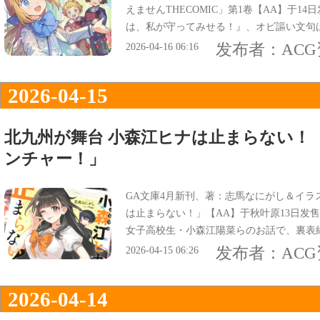
えませんTHECOMIC」第1卷【AA】于1
は、私が守ってみせる！』、オビ謳い文句
に…地味スキル×前世の知識で貧乏脱出！
发布者：
AC
2026-04-16 06:16
2026-04-15
北九州が舞台 小森江ヒナは止まらない！
ンチャー！」
GA文庫4月新刊、著：志馬なにがし＆イラス
は止まらない！」【AA】于秋叶原13日发
女子高校生・小森江陽菜らのお話で、裏表
チャー！予測不能のノンストップコメディ
发布者：
AC
2026-04-15 06:26
2026-04-14