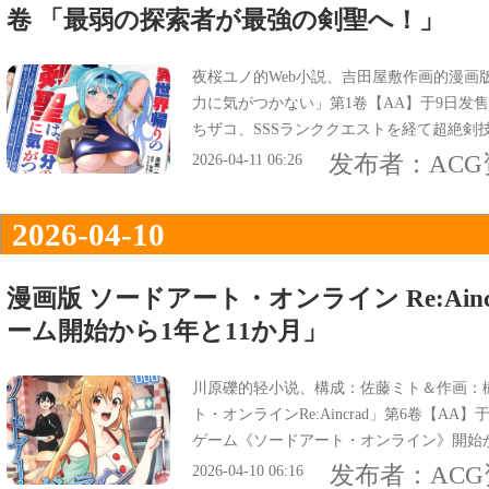
卷 「最弱の探索者が最強の剣聖へ！」
夜桜ユノ的Web小説、吉田屋敷作画的漫画
力に気がつかない」第1卷【AA】于9日发
ちザコ、SSSランククエストを経て超絶剣
最強の剣聖へ！』などだった。
发布者：
AC
2026-04-11 06:26
2026-04-10
漫画版 ソードアート・オンライン Re:Ain
ーム開始から1年と11か月」
川原礫的轻小说、構成：佐藤ミト＆作画：
ト・オンラインRe:Aincrad」第6卷【A
ゲーム《ソードアート・オンライン》開始か
最前線・七十四層で、独りその剣を振るっ
发布者：
AC
2026-04-10 06:16