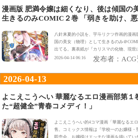
漫画版 肥満令嬢は細くなり、後は傾国の
生きるのみCOMIC２巻 「弱きを助け、
八針来夏的小説を、宇斗リクツ作画的漫画
国の美女（物理）として生きるのみ＠COMI
出てる。裏表紙が『カリスマの化物、現世
『弱きを助け、悪を討つ。最強美女の痛快
发布者：
AC
2026-04-14 06:16
2026-04-13
よこえこうへい 華麗なるエロ漫画部第１
た“超健全”青春コメディ！」
よこえこうへい的4コマ漫画「華麗なるエロ
售。コミックス情報は『学校一のお嬢様・
即売会。お嬢様はエッチな漫画を描いてい