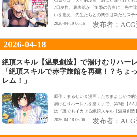
石坂リューダイ的漫画「あなた達それでも先
7日发售。裏表紙が『衝撃の告白に、先生
いを抱え、先生たちとの関係は新たなステ
『好きが溢れて、まさかの告白！？』など
发布者：
AC
2026-04-19 06:16
2026-04-18
絶頂スキル【温泉創造】で湯けむりハー
「絶頂スキルで赤字旅館を再建！？ちょっ
レム！」
原作：まるせい＆漫画：たぢまよしかづ的
湯けむりハーレムを築くまで」第3卷【AA
は『誰でもイカせる絶頂スキル【温泉創造
ょっぴりHな異世界ハーレム！』などにな
发布者：
AC
2026-04-18 06:06