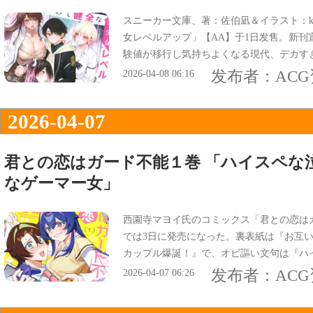
スニーカー文庫、著：佐伯凪＆イラスト：k
女レベルアップ」【AA】于1日发售。新刊
験値が移行し気持ちよくなる現代、デカす
た！』、オビは『デカすぎ経験値で絶頂ハ
发布者：
AC
2026-04-08 06:16
2026-04-07
君との恋はガード不能１巻 「ハイスペな
なゲーマー女」
西園寺マヨイ氏のコミックス「君との恋はガ
では3日に発売になった。裏表紙は『お互
カップル爆誕！』で、オビ謳い文句は『ハ
ーマー女子、ご近所ラブコメディ』になっ
发布者：
AC
2026-04-07 06:26