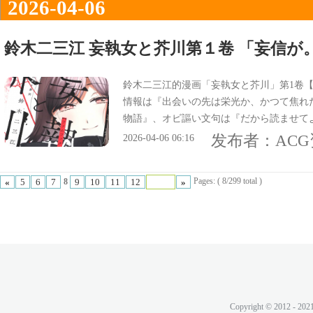
2026-04-06
鈴木二三江 妄執女と芥川第１卷 「妄信が
鈴木二三江的漫画「妄執女と芥川」第1卷【
情報は『出会いの先は栄光か、かつて焦れ
物語』、オビ謳い文句は『だから読ませて
する女、翻弄する女、妄信が。文芸創作譚
发布者：
AC
2026-04-06 06:16
Pages: ( 8/299 total )
«
5
6
7
9
10
11
12
»
8
Copyright © 2012 - 202