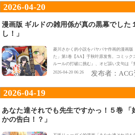
2026-04-20
漫画版 ギルドの雑用係が真の黒幕でした
し！」
菱川さかく的小説をパヤパヤ作画的漫画版
た」第1卷【AA】于秋叶原发售。コミック
ルールの打破に挑む』、オビ謳い文句は『
訳アリ最強美女たちが痛快世直し！』にな
发布者：
AC
2026-04-20 06:26
2026-04-19
あなた達それでも先生ですかっ！５巻 「
かの告白！？」