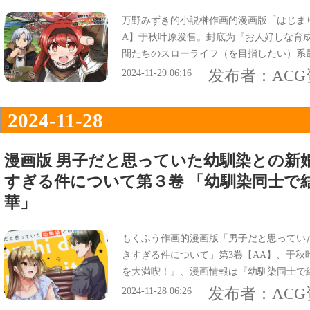
万野みずき的小説榊作画的漫画版「はじま
A】于秋叶原发售。封底为『お人好しな育
間たちのスローライフ（を目指したい）系
『無能扱いの美少女冒険者、育成されたら
发布者：
AC
2024-11-29 06:16
2024-11-28
漫画版 男子だと思っていた幼馴染との新
すぎる件について第３卷 「幼馴染同士で
華」
もくふう作画的漫画版「男子だと思ってい
きすぎる件について」第3卷【AA】、于秋
を大満喫！』、漫画情報は『幼馴染同士で
人でも、みんなでも楽しんじゃう！』。
发布者：
AC
2024-11-28 06:26