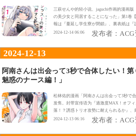
三萩せんや的轻小说、jaguchi作画的漫画
の美少女と同居することになった」第1卷【
報は『蔓延し学生寮が閉鎖』、裏表紙は『
る、イチャ甘同居ラブコメディ第1巻』。
发布者：
AC
2024-12-14 06:06
2024-12-13
阿南さんは出会って3秒で合体したい！第
魅惑のナース編！」
松林佑的漫画「阿南さんは出会って3秒で合
发售。封带宣传语为『過激度MAX！オフ
落！？誘惑トリオ攻勢に耐えられるか』、
いてもたってもいられず…。魅惑のナース
发布者：
AC
2024-12-13 06:16