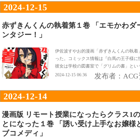
2024-12-15
赤ずきんくんの執着第１卷 「エモかわダ
ンタジー！」
伊佐波すやお的漫画「赤ずきんくんの執着」
った。コミックス情報は『白馬の王子様に
彼女は学校の図書室で「グリムの書」とい
裏表紙は『エモかわダークな童話×学園フ
发布者：
AC
2024-12-15 06:36
2024-12-14
漫画版 リモート授業になったらクラス1
とになった１巻 「誘い受け上手なお嬢様
ブコメディ」