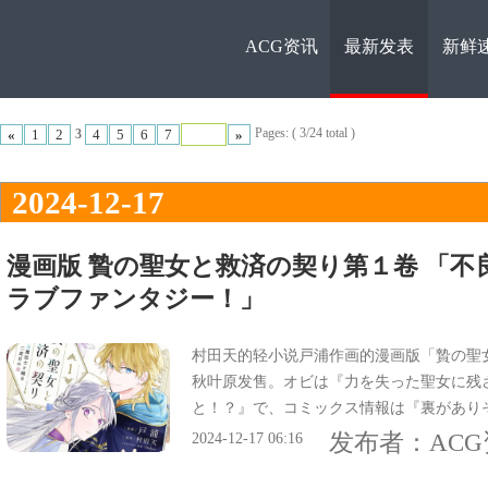
ACG资讯
最新发表
新鲜
ACG资
Pages: ( 3/24 total )
«
1
2
4
5
6
7
»
3
2024-12-17
漫画版 贄の聖女と救済の契り第１卷 「不
ラブファンタジー！」
讯
村田天的轻小说戸浦作画的漫画版「贄の聖女
秋叶原发售。オビは『力を失った聖女に残
と！？』で、コミックス情報は『裏があり
な空の聖女のラブファンタジー！』。
发布者：
AC
2024-12-17 06:16