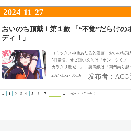
2024-11-27
おいのち頂戴！第１款 「“不覚”だらけ
ディ！」
コミックス神地あたる的漫画「おいのち頂戴
5日发售。オビ謳い文句は『ポンコツくノ
カラクリ魔城！』、裏表紙は『関門乗り越え
けのポンコツくノ一コメディ、いざ開幕！
发布者：
AC
2024-11-27 06:16
Pages: ( 3/24 total )
«
1
2
4
5
6
7
»
3