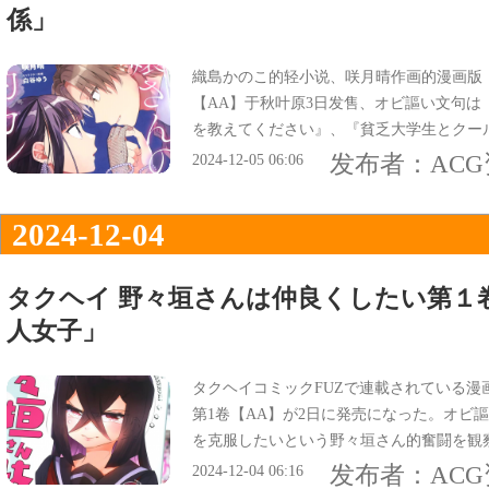
係」
織島かのこ的轻小说、咲月晴作画的漫画版
【AA】于秋叶原3日发售、オビ謳い文句は
を教えてください』、『貧乏大学生とクー
の、期間限定報酬付き恋人関係の行方』だ
发布者：
AC
2024-12-05 06:06
2024-12-04
タクヘイ 野々垣さんは仲良くしたい第１
人女子」
タクヘイコミックFUZで連載されている漫
第1卷【AA】が2日に発売になった。オビ
を克服したいという野々垣さん的奮闘を観
ス情報は『男子クラスに一人女子』。
发布者：
AC
2024-12-04 06:16