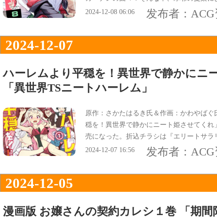
る』で、オビは『とあるミストレスの裏切
发布者：
AC
2024-12-08 06:06
編！』になってた。
2024-12-07
ハーレムより平穏を！異世界で静かにニ
「異世界TSニートハーレム」
原作：さかたはるき氏＆作画：かわやばぐ
穏を！異世界で静かにニート姫させてくれ」
売になった。折込チラシは『エリートサラ
表紙は『働かない、メシが美味い、異世界T
发布者：
AC
2024-12-07 16:56
2024-12-05
漫画版 お嬢さんの契約カレシ１巻 「期