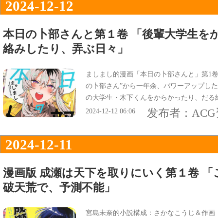
2024-12-12
本日の卜部さんと第１卷 「後輩大学生を
絡みしたり、弄ぶ日々」
ましまし的漫画「本日の卜部さんと」第1卷
の卜部さん”から一年余、パワーアップし
の大学生・木下くんをからかったり、だる
发布者：
AC
2024-12-12 06:06
2024-12-11
漫画版 成瀬は天下を取りにいく第１卷 
破天荒で、予測不能」
宮島未奈的小説構成：さかなこうじ＆作画