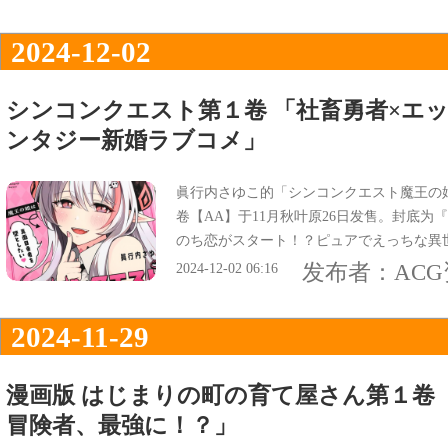
2024-12-02
シンコンクエスト第１卷 「社畜勇者×エ
ンタジー新婚ラブコメ」
眞行内さゆこ的「シンコンクエスト魔王の
卷【AA】于11月秋叶原26日发售。封底
のち恋がスタート！？ピュアでえっちな異
『社畜勇者×エッチな魔王の娘のファンタ
发布者：
AC
2024-12-02 06:16
2024-11-29
漫画版 はじまりの町の育て屋さん第１卷
冒険者、最強に！？」