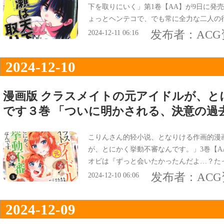
下を取りにいく」第1卷【AA】が9日に発
ょっとヘンテコで、でも常に全力な二人の
で、オビ謳い文句は『この少女、天才で、
发布者：
AC
2024-12-11 06:16
2024-12-10
漫画版 クラスメイトの元アイドルが、と
です３巻 「ついに明かされる、決意の過
こりんさん的轻小说、となりける作画的漫
が、とにかく挙動不審なんです。」3巻【A
オビは『ずっと会いたかったんだよ…？た
決意の過去。ふたりの時間が再び動き出す
发布者：
AC
2024-12-10 06:06
2024-12-09