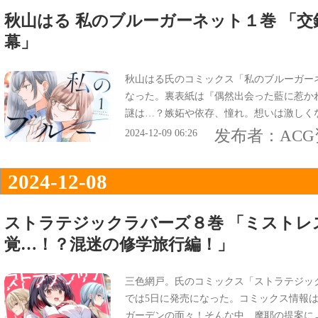
秋山はる 私のブルーガーネット１巻 「
幕」
秋山はる氏のコミックス「私のブルーガーネ
なった。裏表紙は『偶然出会った藍に惹か
謎は…？嫉妬や依存、憧れ。想いは激しく
情報は『交錯する大人百合の開幕──』。
发布者：
AC
2024-12-09 06:26
2024-12-08
ストラテジックラバーズ８巻 「ミストレ
覚…！？混迷の修学旅行編！」
三色網戸。氏のコミックス「ストラテジック
では5日に発売になった。コミックス情報
ガーデンの面々！そんな中、摩耶の提案に